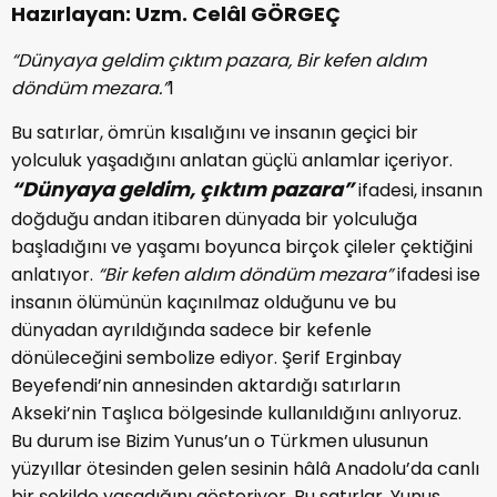
Hazırlayan: Uzm. Celâl GÖRGEÇ
“Dünyaya geldim çıktım pazara,
Bir kefen aldım
döndüm mezara.”
1
Bu satırlar, ömrün kısalığını ve insanın geçici bir
yolculuk yaşadığını anlatan güçlü anlamlar içeriyor.
“Dünyaya geldim, çıktım pazara”
ifadesi, insanın
doğduğu andan itibaren dünyada bir yolculuğa
başladığını ve yaşamı boyunca birçok çileler çektiğini
anlatıyor.
“Bir kefen aldım döndüm mezara”
ifadesi ise
insanın ölümünün kaçınılmaz olduğunu ve bu
dünyadan ayrıldığında sadece bir kefenle
dönüleceğini sembolize ediyor. Şerif Erginbay
Beyefendi’nin annesinden aktardığı satırların
Akseki’nin Taşlıca bölgesinde kullanıldığını anlıyoruz.
Bu durum ise Bizim Yunus’un o Türkmen ulusunun
yüzyıllar ötesinden gelen sesinin hâlâ Anadolu’da canlı
bir şekilde yaşadığını gösteriyor. Bu satırlar, Yunus