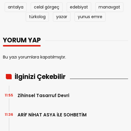
antalya
celal görgeç
edebiyat
manavgat
türkolog
yazar
yunus emre
YORUM YAP
Bu yazı yorumlara kapatılmıştır.
İlginizi Çekebilir
Zihinsel Tasarruf Devri
11:55
ARİF NİHAT ASYA İLE SOHBETİM
11:36