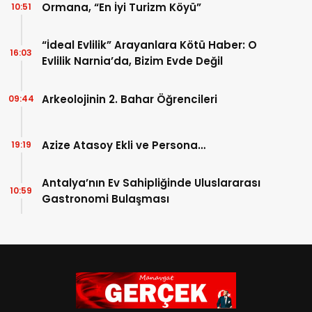
Ormana, “En İyi Turizm Köyü”
10:51
“İdeal Evlilik” Arayanlara Kötü Haber: O
16:03
Evlilik Narnia’da, Bizim Evde Değil
Arkeolojinin 2. Bahar Öğrencileri
09:44
Azize Atasoy Ekli ve Persona…
19:19
Antalya’nın Ev Sahipliğinde Uluslararası
10:59
Gastronomi Bulaşması