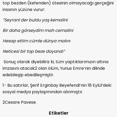
top bezden (kefenden) ötesinin olmayacağı gerçeğini
insanın yüzüne vurur:
“Seyranî der buldu yaş kemalini
Bir daha görseydim mah cemalini
Hesap ettim cümle dünya malını
Neticesi bir top beze dayandı”
Sonuç olarak diyebiliriz ki, tüm yaptıklarımızın altına
imzasını atacak
2
olan ölüm, Yunus Emre’nin dilinde
edebileşip ebedileşmiştir.
1- Bu satırlar, Şerif Erginbay Beyefendi’nin 18 Eylül’deki
sosyal medya paylaşımından alınmıştır.
2
Cesare Pavese.
Etiketler