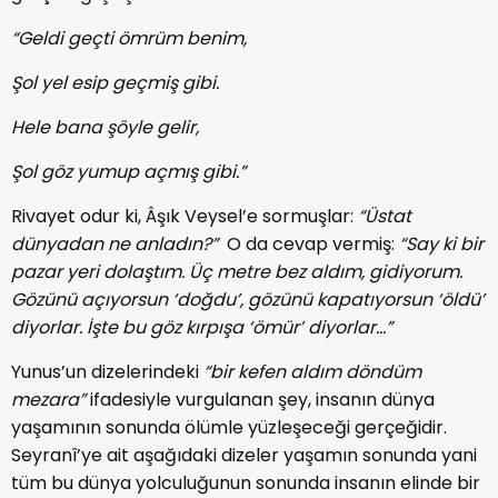
“Geldi geçti ömrüm benim,
Şol yel esip geçmiş gibi.
Hele bana şöyle gelir,
Şol göz yumup açmış gibi.”
Rivayet odur ki, Âşık Veysel’e sormuşlar:
“Üstat
dünyadan ne anladın?”
O da cevap vermiş:
“Say ki bir
pazar yeri dolaştım. Üç metre bez aldım, gidiyorum.
Gözünü açıyorsun ‘doğdu’, gözünü kapatıyorsun ‘öldü’
diyorlar. İşte bu göz kırpışa ‘ömür’ diyorlar...”
Yunus’un dizelerindeki
“bir kefen aldım döndüm
mezara”
ifadesiyle vurgulanan şey, insanın dünya
yaşamının sonunda ölümle yüzleşeceği gerçeğidir.
Seyranî’ye ait aşağıdaki dizeler yaşamın sonunda yani
tüm bu dünya yolculuğunun sonunda insanın elinde bir