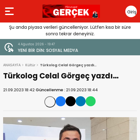
Giriş
Yap
Şu anda piyasa verileri güncelleniyor. Lütfen kısa bir süre
sonra tekrar deneyiniz.
4 Ağustos 2026 - 19:47
URGUSU:
YENİ BİR DİN: SOSYAL MEDYA
MELİ”
ANASAYFA
Kültür
Türkolog Celal Görgeç yazdı…
Türkolog Celal Görgeç yazdı…
21.09.2023 18:42
Güncellenme :
21.09.2023 18:44