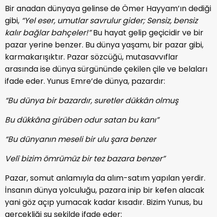
Bir anadan dünyaya gelinse de Ömer Hayyam’ın dediği
gibi,
“Yel eser, umutlar savrulur gider; Sensiz, bensiz
kalır bağlar bahçeler!”
Bu hayat gelip geçicidir ve bir
pazar yerine benzer. Bu dünya yaşamı, bir pazar gibi,
karmakarışıktır. Pazar sözcüğü, mutasavvıflar
arasında ise dünya sürgününde çekilen çile ve belaları
ifade eder. Yunus Emre’de dünya, pazardır:
“Bu dünya bir bazardır, suretler dükkân olmuş
Bu dükkâna girüben odur satan bu kanı”
“Bu dünyanın meseli bir ulu şara benzer
Velî bizim ömrümüz bir tez bazara benzer”
Pazar, somut anlamıyla da alım-satım yapılan yerdir.
İnsanın dünya yolculuğu, pazara inip bir kefen alacak
yani göz açıp yumacak kadar kısadır. Bizim Yunus, bu
gerçekliği şu şekilde ifade eder: