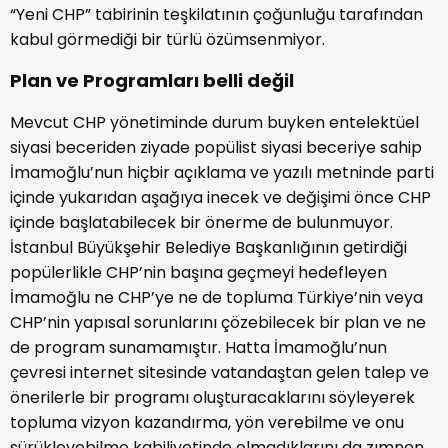
“Yeni CHP” tabirinin teşkilatının çoğunluğu tarafından
kabul görmediği bir türlü özümsenmiyor.
Plan ve Programları belli değil
Mevcut CHP yönetiminde durum buyken entelektüel
siyasi beceriden ziyade popülist siyasi beceriye sahip
İmamoğlu’nun hiçbir açıklama ve yazılı metninde parti
içinde yukarıdan aşağıya inecek ve değişimi önce CHP
içinde başlatabilecek bir önerme de bulunmuyor.
İstanbul Büyükşehir Belediye Başkanlığının getirdiği
popülerlikle CHP’nin başına geçmeyi hedefleyen
İmamoğlu ne CHP’ye ne de topluma Türkiye’nin veya
CHP’nin yapısal sorunlarını çözebilecek bir plan ve ne
de program sunamamıştır. Hatta İmamoğlu’nun
çevresi internet sitesinde vatandaştan gelen talep ve
önerilerle bir programı oluşturacaklarını söyleyerek
topluma vizyon kazandırma, yön verebilme ve onu
sürükleyebilme kabiliyetinde olmadıklarını da zımnen