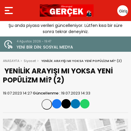
Giriş
Yap
Şu anda piyasa verileri güncelleniyor. Lütfen kısa bir süre
sonra tekrar deneyiniz.
4 Ağustos 2026 - 19:47
URGUSU:
YENİ BİR DİN: SOSYAL MEDYA
MELİ”
ANASAYFA
Siyaset
YENİLİK ARAYIŞI MI YOKSA YENİ POPÜLİZM Mİ? (2)
YENİLİK ARAYIŞI MI YOKSA YENİ
POPÜLİZM Mİ? (2)
19.07.2023 14:27
Güncellenme :
19.07.2023 14:33