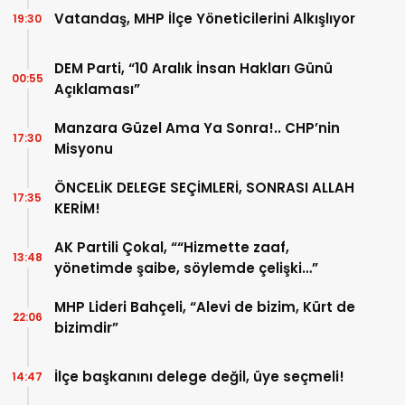
Vatandaş, MHP İlçe Yöneticilerini Alkışlıyor
19:30
DEM Parti, “10 Aralık İnsan Hakları Günü
00:55
Açıklaması”
Manzara Güzel Ama Ya Sonra!.. CHP’nin
17:30
Misyonu
ÖNCELİK DELEGE SEÇİMLERİ, SONRASI ALLAH
17:35
KERİM!
AK Partili Çokal, ““Hizmette zaaf,
13:48
yönetimde şaibe, söylemde çelişki…”
MHP Lideri Bahçeli, “Alevi de bizim, Kürt de
22:06
bizimdir”
İlçe başkanını delege değil, üye seçmeli!
14:47